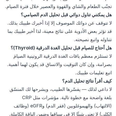
تجنّب الطعام والشاي والقهوة والعصير خلال فترة الصيام.
هل يمكنني تناول دوائي قبل تحليل الدم الصيامي؟
لا تتوقف عن دوائك الموصوف إلا إذا أخبرك طبيبك بذلك.
قد تؤثر بعض الأدوية على نتائج معينة، لذا أخبر طبيبك بما
تتناوله واتبع نصيحته.
هل أحتاج للصيام قبل تحليل الغدة الدرقية (Thyroid)؟
لا تستلزم معظم باقات الغدة الدرقية الروتينية الصيامَ
بصرامة، وإن كان التوقيت والاتساق قد يكون لهما أهمية.
اتبع تعليمات طبيبك.
كيف أقرأ نتائج تحليل الدم؟
لا داعي لذلك — يفسّرها الطبيب، ويشرحها لك المنسّق
بلغة واضحة مع خطوة تالية. مؤشرات مثل CRP
(الالتهاب) والهيموغلوبين (فقر الدم) وeGFR (وظائف
الكلى) لا تعني شيئًا إلا في سياقها وضمن الباقة الكاملة.