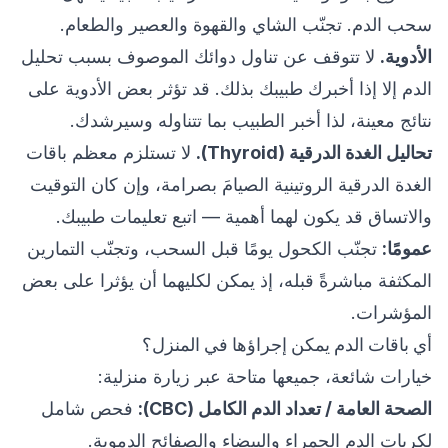
سحب الدم. تجنّب الشاي والقهوة والعصير والطعام.
الأدوية.
لا تتوقف عن تناول دوائك الموصوف بسبب تحليل
الدم إلا إذا أخبرك طبيبك بذلك. قد تؤثر بعض الأدوية على
نتائج معينة، لذا أخبر الطبيب بما تتناوله وسيرشدك.
تحاليل الغدة الدرقية (Thyroid).
لا تستلزم معظم باقات
الغدة الدرقية الروتينية الصيامَ بصرامة، وإن كان التوقيت
والاتساق قد يكون لهما أهمية — اتبع تعليمات طبيبك.
عمومًا:
تجنّب الكحول يومًا قبل السحب، وتجنّب التمارين
المكثفة مباشرةً قبله، إذ يمكن لكليهما أن يؤثرا على بعض
المؤشرات.
أي باقات الدم يمكن إجراؤها في المنزل؟
خيارات شائعة، جميعها متاحة عبر زيارة منزلية:
الصحة العامة / تعداد الدم الكامل (CBC):
فحص شامل
لكريات الدم الحمراء والبيضاء والصفائح الدموية.