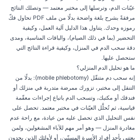
عيّنات الدم، وترسلها إلى مختبر معتمد — وتصلك النتائج
مرفقةً بشرح بلغة واضحة بدلًا من ملف PDF تحاول فكّ
رموزه وحدك. يتناول هذا الدليل آلية العمل، وكيفية
التحضير (بما في ذلك الصيام)، والباقات المناسبة، ومدى
دقة سحب الدم في المنزل، وكيفية قراءة النتائج التي
ستحصل عليها.
ما هو تحليل الدم المنزلي؟
إنه سحب دم متنقّل (mobile phlebotomy): بدلًا من
التنقل إلى مختبر، تزورك ممرضة متدربة في منزلك أو
فندقك أو مكتبك، وتسحب الدم باتباع إجراءات معقّمة
قياسية، ثم تُحلَّل العيّنات في مختبر معتمد. تحصل على
نفس التحليل الذي تحصل عليه من عيادة، مع راحة عدم
مغادرة المنزل — وهو أمر مهم للآباء المشغولين، ولمن
يعتني بأحد أفراد الأسرة المسنّين، أو لأولئك الذين يجدون