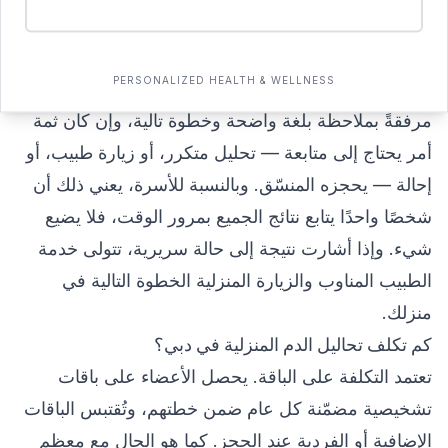
هذا هو الجانب الغائب عادةً. مع معظم خدمات الفحص
الفردي، تحصل على ملف PDF وتُترك وحدك. نموذج
PERSONALIZED HEALTH & WELLNESS
XLR8Well هو العكس تمامًا: تصل النتائج في مكان واحد
مرفقةً بملاحظة بلغة واضحة وخطوة تالية، وإن كان ثمة
أمر يحتاج إلى متابعة — تحليل متكرر، أو زيارة طبيب، أو
إحالة — يحجزه المنسّق. وبالنسبة للأسرة، يعني ذلك أن
شخصًا واحدًا يتابع نتائج الجميع بمرور الوقت، فلا يضيع
شيء. وإذا أشارت نتيجة إلى حالة سريرية، تتولى خدمة
الطبيب المناوب والزيارة المنزلية
الخطوة التالية في
منزلك.
كم تكلف تحاليل الدم المنزلية في دبي؟
تعتمد التكلفة على الباقة. يحصل الأعضاء على باقات
تشخيصية مضمّنة كل عام ضمن خطتهم، وتُقتبس الباقات
الإضافية أو الفردية عند الحجز. كما هو الحال مع معظم