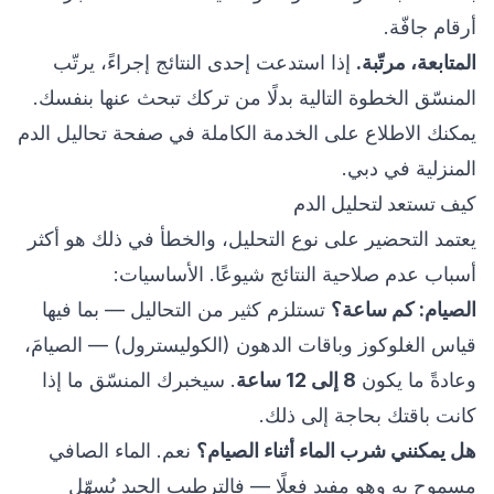
أرقام جافّة.
المتابعة، مرتّبة.
إذا استدعت إحدى النتائج إجراءً، يرتّب
المنسّق الخطوة التالية بدلًا من تركك تبحث عنها بنفسك.
يمكنك الاطلاع على الخدمة الكاملة في صفحة
تحاليل الدم
المنزلية في دبي
.
كيف تستعد لتحليل الدم
يعتمد التحضير على نوع التحليل، والخطأ في ذلك هو أكثر
أسباب عدم صلاحية النتائج شيوعًا. الأساسيات:
الصيام: كم ساعة؟
تستلزم كثير من التحاليل — بما فيها
قياس الغلوكوز وباقات الدهون (الكوليسترول) — الصيامَ،
وعادةً ما يكون
8 إلى 12 ساعة
. سيخبرك المنسّق ما إذا
كانت باقتك بحاجة إلى ذلك.
هل يمكنني شرب الماء أثناء الصيام؟
نعم. الماء الصافي
مسموح به وهو مفيد فعلًا — فالترطيب الجيد يُسهّل