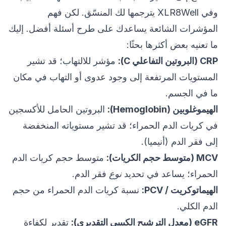
وفي XLR8Well يترجمها لك المنسّق. لكن فهم
المؤشرات الشائعة يساعدك على طرح أسئلة أفضل. إليك
ما تعنيه بعض أكثرها بحثًا:
CRP (البروتين التفاعلي C):
مؤشر للالتهاب؛ قد تشير
المستويات المرتفعة إلى وجود عدوى أو التهاب في مكان
ما في الجسم.
الهيموغلوبين (Hemoglobin):
البروتين الحامل للأكسجين
في كريات الدم الحمراء؛ قد تشير مستوياته المنخفضة
إلى فقر الدم (أنيميا).
MCV (متوسط حجم الكريات):
متوسط حجم كريات الدم
الحمراء؛ يساعد في تحديد
نوع
فقر الدم.
الهيماتوكريت / PCV:
نسبة كريات الدم الحمراء من حجم
الدم الكلي.
eGFR (معدل الترشيح الكبيبي التقديري):
تقدير لكفاءة