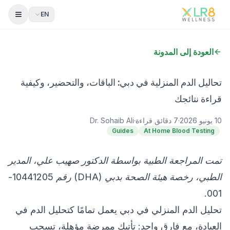
EN
 Menu
العودة إلى المدونة
تحاليل الدم المنزلية في دبي: الباقات، والتحضير، وكيفية
قراءة نتائجك
10 يونيو 2026
·
7
دقائق قراءة
·
Dr. Sohaib Ali
Guides
At Home Blood Testing
تمت المراجعة الطبية بواسطة الدكتور صهيب علي، المدير
الطبي، رخصة هيئة الصحة بدبي (DHA) رقم 10441205-
001.
تحليل الدم المنزلي في دبي يعمل تمامًا كتحليل الدم في
العيادة، مع فارق واحد: تأتيك ممرضة مؤهلة، تسحب