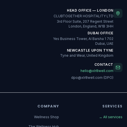
HEAD OFFICE — LONDON
CLUBTOGETHER HOSPITALITY LTD
3rd Floor Suite, 207 Regent Street
London, England, W1B 3HH
DUBAI OFFICE
702 Yes Business Tower, Al Barsha 1
Dubai, UAE
NEWCASTLE UPON TYNE
Tyne and Wear, United Kingdom
CONTACT
hello@xlr8well.com
dpo@xlr8well.com (DPO)
COMPANY
SERVICES
Wellness Shop
→
All services
The Wellness Hub