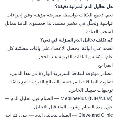
هل تحاليل الدم المنزلية دقيقة؟
نعم. تُجمَع العيّنات بواسطة ممرضة مؤهلة وفق إجراءات
قياسية وتُحلَّل في مختبر معتمد، لذا فمستوى الدقة مماثل
لسحب العيادة.
كم تكلف تحاليل الدم المنزلية في دبي؟
تعتمد على الباقة. يحصل الأعضاء على باقات مضمّنة كل
عام؛ وتُقتبس الباقات الفردية عند الحجز.
المراجع
مصادر موثوقة للنقاط السريرية الواردة في هذا الدليل.
تتفاوت النطاقات المرجعية والنصائح الفردية؛ اتبع دائمًا
توجيهات طبيبك الخاص.
MedlinePlus (NIH/NLM) — الصيام قبل تحليل الدم
—
حول مدة الصيام وشرب الماء قبل التحليل.
Cleveland Clinic — الصيام لتحاليل الدم
— حول فترات