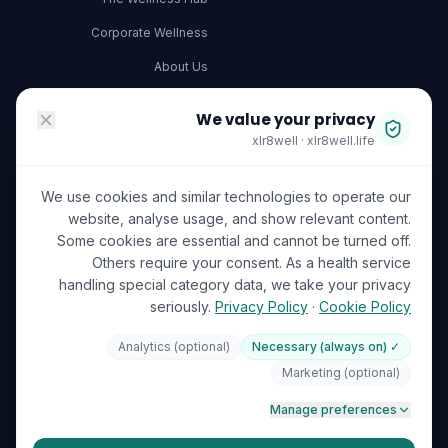
Corporate Wellness
About Us
Become a Partner
We value your privacy
Investor Relations
xlr8well · xlr8well.life
Capability Statement
We use cookies and similar technologies to operate our
Contact Us
website, analyse usage, and show relevant content.
Some cookies are essential and cannot be turned off.
ACCREDITATIONS
LEGAL & PRIVACY
Others require your consent. As a health service
handling special category data, we take your privacy
Terms of Service
seriously.
Privacy Policy
·
Cookie Policy
Privacy Policy
Analytics (optional)
✓ Necessary (always on)
Your Data Rights (GDPR)
ISO 27001
DHA Licensed
Marketing (optional)
GDPR
Cookie Preferences
🍪
Manage preferences
ICO (UK Supervisory Authority)