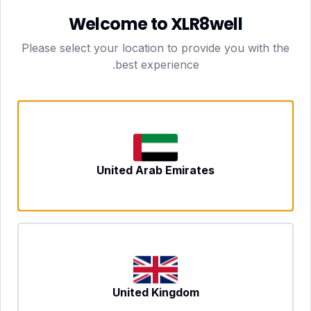
العيّنات بواسطة ممرضة مؤهلة وفق إجراءات قياسية،
Welcome to XLR8well
وتُحلَّل في مختبر معتمد، لذا فسحب الدم في المنزل
Please select your location to provide you with the
بنفس موثوقية سحبه في العيادة. الراحة لا تكلفك الدقة.
best experience.
ما الذي يمكن لتحليل الدم إخبارك به — وما لا يمكنه
تحاليل الدم أدوات فعّالة للفحص الوقائي والمتابعة: يمكنها
رصد الالتهاب، وفقر الدم، وتغيّرات وظائف الأعضاء،
واختلالات الهرمونات، والنقص الغذائي، وهي الوسيلة التي
United Arab Emirates
تتابع بها اتجاهات صحتك عبر الزمن. لكنها ليست اختبارًا
واحدًا "لكل شيء"، وبعض الحالات تحتاج إلى تصوير أو
اختبارات متخصصة لا فحوصات دموية. النهج الصحيح هو
باقة مختارة لوضعك تحديدًا، تُقرأ في سياقها — وهذا
بالضبط ما ينبغي أن تتناوله مع طبيبك، لا رقمًا تفسّره
وحدك في منتصف الليل.
United Kingdom
النتائج، مشروحةً — لا مجرد مُسلَّمة