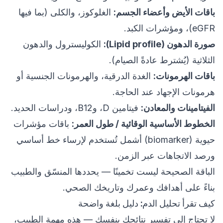
باقات الأيض وأعضاء الجسم:
الغلوكوز، والكلى (بما فيها
eGFR)، ومؤشرات الكبد.
صورة الدهون (Lipid profile):
الكوليسترول والدهون
الثلاثية (يُشترط عادةً الصيام).
باقات الهرمونات:
الغدة الدرقية، والهرمونات الجنسية أو
هرمونات الإجهاد عند الحاجة.
الفيتامينات والمعادن:
فيتامين D، وB12، ودراسات الحديد.
الخطوط الأساسية الوقائية / طول العمر:
باقات مؤشرات
حيوية (biomarker) أشمل تُستخدم لإرساء خط أساسي
ورصد الاتجاهات عبر الزمن.
الباقة الصحيحة ليست تخمينًا — يحددها المنسّق والطبيب
بناءً على أهدافك وعمرك وتاريخك الصحي.
كيف تقرأ تحليل الدم: دليل بلغة واضحة
لا تحتاج إلى تفسير نتائجك بنفسك — هذه مهمة الطبيب،