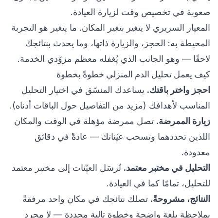
صعوبة في تخصيص وقت لزيارة العيادة.
المعيار السريري لا يتغير بتغير المكان. ما يتغير هو التجربة
المحيطة به: الحجز، والزيارة ذاتها، وما يحدث بنتائجك
لاحقًا — وهو الجانب الذي يُغفله معظم مزوّدي الخدمة.
كيف يعمل تحليل الدم المنزلي خطوةً بخطوة
احجز واختر باقتك.
يساعدك المنسّق في اختيار التحليل
المناسب لأهدافك (مزيد من التفاصيل حول الباقات أدناه).
زيارة الممرضة.
تصل ممرضة مؤهلة في الوقت والمكان
اللذين تحددهما وتسحب عيّناتك — عادةً في دقائق
معدودة.
التحليل في مختبر معتمد.
تُرسَل العيّنات إلى مختبر معتمد
للتحليل، تمامًا كما في العيادة.
النتائج، مشروحةً.
تصلك نتائجك في مكان واحد مرفقةً
بملاحظة بلغة واضحة وخطوة تالية محددة — لا مجرد