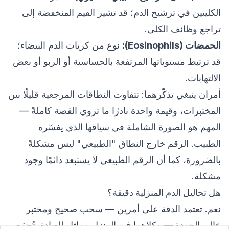
الكليتين في ترشيح الدم؛ قد تشير القيم المنخفضة إلى
تراجع وظائف الكلى.
الحمضات (Eosinophils):
نوع من كريات الدم البيضاء؛
قد ترتبط مستوياتها المرتفعة بالحساسية أو الربو أو بعض
الالتهابات.
أمران ينبغي تذكّرهما: تتفاوت النطاقات المرجعية قليلًا بين
المختبرات، وقيمة واحدة نادرًا ما تروي القصة كاملةً —
المهم هو الصورة الشاملة في سياقها الذي يفسّره
الطبيب. الرقم خارج النطاق "الطبيعي" ليس مشكلةً
بالضرورة، كما أن الرقم الطبيعي لا يستبعد دائمًا وجود
مشكلة.
هل تحاليل الدم المنزلية دقيقة؟
نعم. تعتمد الدقة على أمرين — سحب صحيح ومختبر
عالي الجودة — وكلاهما في المنزل مماثل للعيادة. تُجمَع