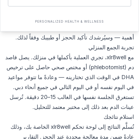
المختص الصحي بأي أدوية أو مكملات غذائية تتناولينها، إذ
قد يؤثر بعضها على النتائج. بالنسبة لمؤشرات الهرمونات
PERSONALIZED HEALTH & WELLNESS
تحديداً، قد يكون توقيت الفحص ضمن الدورة الشهرية ذا
أهمية — وسيُرشدك تأكيد الحجز أو طبيبك وفقاً لذلك.
تجربة الجمع المنزلي
مع xlr8well، تجري العملية بأكملها في منزلك. يصل فاصد
دم (phlebotomist) أو مختص صحي حاصل على ترخيص
DHA في الوقت الذي تختارينه — وعادةً ما تتوفر مواعيد
في اليوم نفسه أو في اليوم التالي في جميع أنحاء دبي.
تستغرق الجلسة نفسها في الغالب 15–20 دقيقة. تُرسل
عينات الدم بعد ذلك إلى مختبر معتمد للتحليل.
استلام نتائجك
تُسلَّم النتائج إلى لوحة تحكم xlr8well الخاصة بك، وذلك
عادةً ضمن مدة معالجة محددة عند الحجز. التقارير