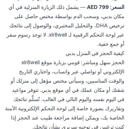
السعر: AED 799
— يشمل ذلك الزيارة المنزلية في أي
مكان بدبي، وسحب الدم بواسطة مختص حاصل على
ترخيص DHA، والتحليل المختبري، والوصول إلى نتائجك
عبر لوحة التحكم الرقمية لـ xlr8well. لا توجد رسوم سفر
أو جمع خفية.
كيفية الحجز في المنزل بدبي
الحجز سهل ومباشر: قومي بزيارة موقع xlr8well
الإلكتروني أو تواصلي عبر واتساب، واختاري التاريخ
والوقت المناسبين، وسيأتي مختص مؤهل إلى منزلك أو
شقتك أو مكان عملك في أي موقع بدبي. تتوفر مواعيد
في اليوم نفسه واليوم التالي في الغالب. تُسلَّم نتائجك
وتقاريرك بصورة خاصة إلى لوحة التحكم الإلكترونية الآمنة
الخاصة بك، ويمكن إضافة مراجعة طبيب عند الحجز إذا
كنت ترغبين في توجيه سريري بشأن نتائجك.