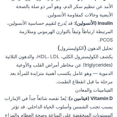
الأمد عن تنظيم سكر الدم، وهو أمر ذو صلة بالصحة
الأيضية وحالات كمقاومة الأنسولين.
Insulin (الأنسولين):
قد يُدرج لتقييم حساسية الأنسولين،
المرتبطة ارتباطاً وثيقاً بالتوازن الهرموني ومتلازمة
PCOS.
تحليل الدهون (الكوليسترول)
يكشف الكوليسترول الكلي، HDL، LDL، والدهون الثلاثية
(triglycerides) عن مخاطر أمراض القلب والأوعية
الدموية — وهو عامل يكتسب أهمية متزايدة للمرأة بعد
مرحلة ما قبل انقطاع الطمث.
الفيتامينات والمعادن
Vitamin D (فيتامين د):
يُعدّ نقصه شائعاً جداً في الإمارات
بسبب تجنب الشمس وأسلوب الحياة الداخلي. قد تؤثر
المستويات المنخفضة على المناعة وصحة العظام والمزاج