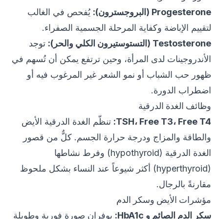
Progesterone (البروجسترون):
يُفحص في الغالب
لتقييم الإباضة وكفاية المرحلة الجسمية الصفراء.
Testosterone (التستوستيرون الكلي والحر):
توجد
الأندروجينات لدى المرأة، وحين ترتفع يمكن أن تُسهم في
ظهور حب الشباب أو نمو الشعر غير المرغوب فيه أو
اضطراب الدورة.
وظائف الغدة الدرقية
TSH، Free T3، Free T4:
تنظّم الغدة الدرقية الأيض
والطاقة والمزاج ودرجة حرارة الجسم. كلٌّ من قصور
الغدة الدرقية (hypothyroid) وفرط نشاطها
(hyperthyroid) أكثر شيوعاً عند النساء بشكل ملحوظ
مقارنةً بالرجال.
مؤشرات الأيض وسكر الدم
سكر الدم الصائم و HbA1c:
يوفران صورة فورية وطويلة