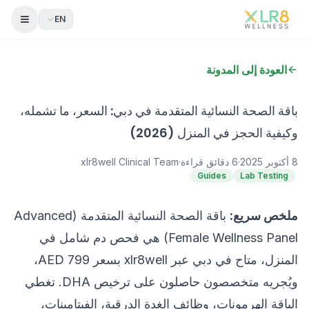
EN
 Menu
العودة إلى المدونة
باقة الصحة النسائية المتقدمة في دبي: السعر، ما تشمله،
وكيفية الحجز في المنزل (2026)
8 أكتوبر 2025
·
6
دقائق قراءة
·
xlr8well Clinical Team
Guides
Lab Testing
ملخص سريع:
باقة الصحة النسائية المتقدمة (Advanced
Female Wellness Panel) هي فحص دم شامل في
المنزل، متاح في دبي عبر xlr8well بسعر AED 799،
ويُجريه متخصصون حاصلون على ترخيص DHA. تغطي
الباقة الهرمونات، وظائف الغدة الدرقية، الفيتامينات،