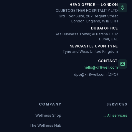
HEAD OFFICE — LONDON
CLUBTOGETHER HOSPITALITY LTD
3rd Floor Suite, 207 Regent Street
London, England, W1B 3HH
DUBAI OFFICE
702 Yes Business Tower, Al Barsha 1
Dubai, UAE
NEWCASTLE UPON TYNE
Tyne and Wear, United Kingdom
CONTACT
hello@xlr8well.com
dpo@xlr8well.com (DPO)
COMPANY
SERVICES
Wellness Shop
→
All services
The Wellness Hub