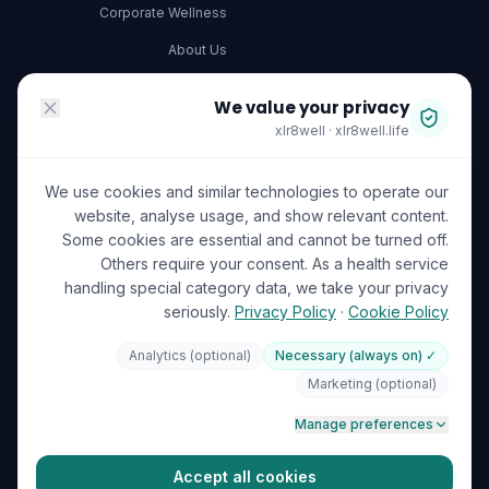
Corporate Wellness
About Us
Become a Partner
We value your privacy
Investor Relations
xlr8well · xlr8well.life
Capability Statement
We use cookies and similar technologies to operate our
Contact Us
website, analyse usage, and show relevant content.
Some cookies are essential and cannot be turned off.
ACCREDITATIONS
LEGAL & PRIVACY
Others require your consent. As a health service
handling special category data, we take your privacy
Terms of Service
seriously.
Privacy Policy
·
Cookie Policy
Privacy Policy
Analytics (optional)
✓ Necessary (always on)
Your Data Rights (GDPR)
ISO 27001
DHA Licensed
Marketing (optional)
GDPR
Cookie Preferences
🍪
Manage preferences
ICO (UK Supervisory Authority)
Accept all cookies