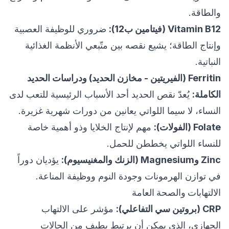
والطاقة.
Vitamin B12 (فيتامين ب12):
ضروري للوظيفة العصبية
وإنتاج الطاقة؛ يشيع نقصه بين متّبعي الأنظمة الغذائية
النباتية.
Ferritin (الفيريتين - مخازن الحديد) ودراسات الحديد
الكاملة:
يُعدّ نقص الحديد أحد الأسباب الرئيسية للتعب لدى
النساء، لا سيما اللواتي يعانين من دورات شهرية غزيرة.
Folate (الفولات):
مهم لإنتاج الخلايا وذو أهمية خاصة
للنساء اللواتي يخططن للحمل.
Zinc وMagnesium (الزنك والمغنيسيوم):
يؤديان دوراً
في توازن الهرمونات وجودة النوم ووظيفة المناعة.
الالتهابات والصحة العامة
CRP (بروتين سي التفاعلي):
مؤشر على الالتهاب
الجهازي، الذي يمكن أن يرتبط بطيف من الحالات