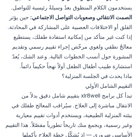
يستخدمون الكلام المنطوق بعدُ وسيلةً رئيسية للتواصل.
الصمت الانتقائي وصعوبات التواصل الاجتماعي:
حين يؤثر
القلق أو الاختلافات العصبية على المشاركة في المحادثة.
إذا كنت غير متأكد من إمكانية استفادة طفلك، يستطيع
معالجٌ نطقي ولغوي مرخّص إجراء تقييم رسمي وتقديم
المشورة حول أنسب الخطوات التالية. وعند الشك، يُعدّ
استشارة طبيب أطفال الطفل أولاً نهجاً حكيماً دائماً.
ماذا يحدث في الجلسة المنزلية؟
التقييم الشامل الأولي
تبدأ كل برامج xlr8well بتقييم شامل دقيق بدلاً من
الانتقال مباشرة إلى العلاج. سيُراقب المعالج طفلك في
بيئته المنزلية الطبيعية، ويستخدم أدوات تقييم معيارية
وغير رسمية، ويجمع منك تاريخاً تطورياً مفصّلاً. هذا التقييم
الأساسي ضروري — إذ يُشكّل خطة العلاج بأكملها