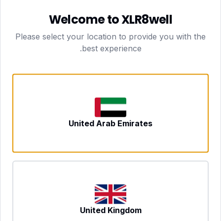
الطفل الخاصة وروتينه وأفراد أسرته، مما يجعل التعميم
Welcome to XLR8well
أكثر طبيعية.
Please select your location to provide you with the
لا ضغط سفر:
يُزيل العلاج المنزلي في دبي الحاجة إلى
best experience.
التنقل في حركة المرور وإيجاد مواقف السيارات وغرف
الانتظار، مما يخفف العبء العملي والعاطفي على كل من
الطفل والوالدين.
الاتساق:
يمكن عقد الجلسات في الوقت ذاته كل أسبوع
مدمجةً في روتين الأسرة، وهو ما يدعم الحضور المنتظم.
United Arab Emirates
العلاج النطقي واللغوي في دبي: ماذا تتوقع من التقدم؟
يتطور كل طفل بوتيرته الخاصة، وتتباين النتائج بحسب
ملف الطفل وطبيعة صعوبة التواصل وشدتها وتواتر
الجلسات واتساق التدريب بين الزيارات. لن يكون دقيقاً
الوعد بجداول زمنية محددة، وينبغي النظر بحذر إلى أي
United Kingdom
معالج يفعل ذلك.