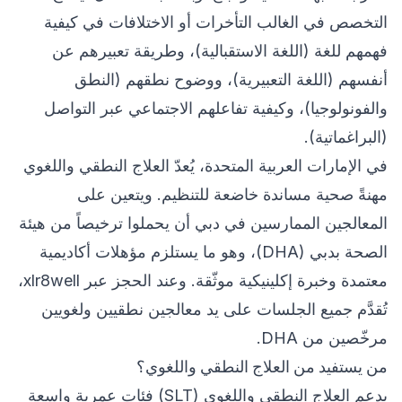
التخصص في الغالب التأخرات أو الاختلافات في كيفية
فهمهم للغة (اللغة الاستقبالية)، وطريقة تعبيرهم عن
أنفسهم (اللغة التعبيرية)، ووضوح نطقهم (النطق
والفونولوجيا)، وكيفية تفاعلهم الاجتماعي عبر التواصل
(البراغماتية).
في الإمارات العربية المتحدة، يُعدّ العلاج النطقي واللغوي
مهنةً صحية مساندة خاضعة للتنظيم. ويتعين على
المعالجين الممارسين في دبي أن يحملوا ترخيصاً من هيئة
الصحة بدبي (DHA)، وهو ما يستلزم مؤهلات أكاديمية
معتمدة وخبرة إكلينيكية موثّقة. وعند الحجز عبر xlr8well،
تُقدَّم جميع الجلسات على يد معالجين نطقيين ولغويين
مرخّصين من DHA.
من يستفيد من العلاج النطقي واللغوي؟
يدعم العلاج النطقي واللغوي (SLT) فئاتٍ عمرية واسعة