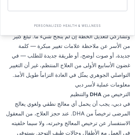
ما يمكن أن يُقدّمه برنامج منظّم جيداً هو إطار عمل
واضح: أهداف قابلة للقياس تُحدَّد منذ البداية، ونقاط
مراجعة دورية يُناقَش فيها التقدم مع الوالدين، ونهج صادق
PERSONALIZED HEALTH & WELLNESS
وتشاركي لتعديل الخطة إن لم ينجح شيء ما. تُبلّغ كثير
من الأسر عن ملاحظة علامات تغيير مبكرة — كلمة
جديدة، أو صوت أوضح، أو طريقة جديدة للطلب — في
غضون الأسابيع الأولى من العلاج المنتظم، غير أن التغيير
التواصلي الجوهري يمثّل في العادة التزاماً طويل الأمد.
معلومات عملية لأسر دبي
الترخيص من DHA والتنظيم
في دبي، يجب أن يحمل أي معالج نطقي ولغوي يعالج
المرضى ترخيصاً من DHA. عند حجز العلاج، من المعقول
الاستفسار عن ترخيص المعالج وخبرته، ولا سيما خلفيته
في العمل مع الأطفال وحالات طيف التوحد. يستوفي