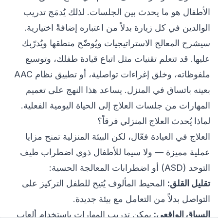
الأطفال هو ما يحدث بين الجلسات. لذلك يُدمَج تدريب
الوالدين في كل زيارة بدلاً من اعتباره إضافةً اختيارية.
سيشرح المعالج الاستراتيجيات ويُوضّح منطقها ويُدرّبك
عليها. قد تتعلم تقنيات مثل اتباع قيادة طفلك، وتوسيع
ملفوظاته، وخلق إغراءات تواصلية، أو تطبيق نظام AAC
بعينه باتساق في المنزل. يساعد هذا النهج على تعميم
المهارات من جلسات العلاج إلى الحياة اليومية الفعلية.
لماذا يُحدث العلاج المنزلي فرقاً؟
العلاج في العيادة فعّال، لكن البيئة المنزلية تمنح مزايا
عملية مميزة — ولا سيما للأطفال ذوي اضطراب طيف
التوحد (ASD) أو اضطرابات المعالجة الحسية:
تقليل القلق:
المحيط المألوف يُتيح للطفل التركيز على
التواصل بدلاً من التعامل مع بيئة جديدة.
السياق الواقعي:
يمكن تدريب المهارات باستخدام ألعاب