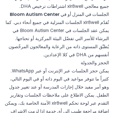
جميع معالجي xlr8well اشتراطات ترخيص DHA.
الجلسات في المنزل أو في Bloom Autism Center
تُقدّم xlr8well الجلسات المنزلية في جميع أنحاء دبي. كما
يمكن عقد الجلسات في Bloom Autism Center في
البرشاء للأسر التي تفضّل البيئة المركزية أو تحتاجها.
يُطبَّق المستوى ذاته من الرعاية والمعالجون المرخّصون
أنفسهم من DHA في كلا الإعدادين.
الحجز والجدولة
يمكن حجز الجلسات عبر الإنترنت أو عبر WhatsApp.
كثيراً ما تتوفر مواعيد في اليوم ذاته أو في اليوم التالي،
وهو أمر مفيد خلال إجازات المدرسة أو عند تغيير جدول
الطفل. يمكن الاطلاع على ملاحظات الجلسات وتقارير
التقدم عبر لوحة تحكم xlr8well الآمنة الخاصة بك، ويمكن
إضافة مراجعة طبيب إلى أي خدمة إذا لزمت الإشراف