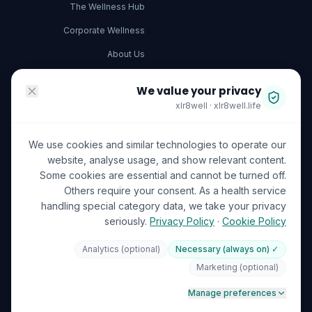
The Wellness Hub
Corporate Wellness
About Us
Become a Partner
We value your privacy
Investor Relations
xlr8well · xlr8well.life
Capability Statement
We use cookies and similar technologies to operate our
Contact Us
website, analyse usage, and show relevant content.
Some cookies are essential and cannot be turned off.
ACCREDITATIONS
LEGAL & PRIVACY
Others require your consent. As a health service
handling special category data, we take your privacy
Terms of Service
seriously.
Privacy Policy
·
Cookie Policy
Privacy Policy
Analytics (optional)
✓ Necessary (always on)
Your Data Rights (GDPR)
ISO 27001
DHA Licensed
Marketing (optional)
GDPR
Cookie Preferences
🍪
Manage preferences
ICO (UK Supervisory Authority)