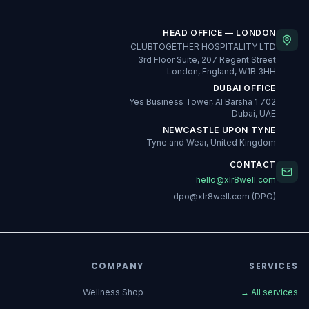
HEAD OFFICE — LONDON
CLUBTOGETHER HOSPITALITY LTD
3rd Floor Suite, 207 Regent Street
London, England, W1B 3HH
DUBAI OFFICE
702 Yes Business Tower, Al Barsha 1
Dubai, UAE
NEWCASTLE UPON TYNE
Tyne and Wear, United Kingdom
CONTACT
hello@xlr8well.com
dpo@xlr8well.com (DPO)
COMPANY
SERVICES
Wellness Shop
→
All services