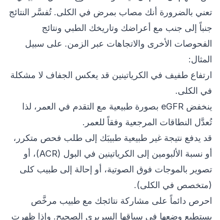
تعني بالضرورة أنك مصاب بمرض في الكلى. تُفسَّر النتائج
جنباً إلى جنب مع أعراضك وتاريخك الطبي ونتائج
الفحوصات الأخرى والاتجاهات عبر الزمن. على سبيل
المثال:
ارتفاع طفيف في الكرياتينين قد يعكس الجفاف لا مشكلة
في الكلى.
ينخفض eGFR بصورة طبيعية مع التقدم في العمر، لذا
تُعدَّل النطاقات المرجعية وفقاً للعمر.
قد يدفع نتيجة غير طبيعية طبيبَك إلى طلب فحص متكرر،
أو نسبة الألبومين إلى الكرياتينين في البول (ACR)، أو
تصوير بالموجات فوق الصوتية، أو إحالة إلى طبيب كلى
(متخصص في الكلى).
احرص دائماً على مشاركة نتائجك مع طبيب مرخَّص
يستطيع وضعها في سياقها السريري الصحيح. وإذا ظهرت