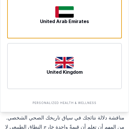
نحو 15–20 دقيقة من لحظة الوصول حتى الانتهاء.
سيستخدم المختص معدات معقمة قياسية، ويُوسم عيّنتك
United Arab Emirates
بأمان، ويُرتّب نقلها إلى مختبر معتمد.
لن تحتاج إلى التنقل إلى عيادة، أو الجلوس في غرفة
انتظار، أو إعادة ترتيب يومك. فبالنسبة للعائلات، والأفراد
ذوي التحديات الحركية، أو ببساطة أصحاب الجداول
المشغولة، يُزيل الفحص المنزلي عائقاً عملياً كبيراً يحول
دون المتابعة المنتظمة للفحوصات الصحية.
United Kingdom
فهم نتائجك
تُسلَّم النتائج إلى لوحة تحكم xlr8well الخاصة بك، وعادةً
في غضون وقت التسليم المتفق عليه بعد جمع العيّنة.
PERSONALIZED HEALTH & WELLNESS
يمكن إضافة مراجعة طبيب إلى أي خدمة، مما يُتيح لك
مناقشة دلالة نتائجك في سياق تاريخك الصحي الشخصي.
من المهم أن تعلم أن قيمةً واحدة خارج النطاق الطبيعي لا