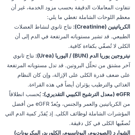
تتفاوت المعاملات الدقيقة بحسب مزود الخدمة، غير أن
معظم اللوحات الشاملة تغطي ما يلي:
الكرياتينين (Creatinine):
نتاج ثانوي لنشاط العضلات
الطبيعي. قد تشير مستوياته المرتفعة في الدم إلى أن
الكلى لا تُصفّي بكفاءة كافية.
نيتروجين يوريا الدم (BUN) / اليوريا (Urea):
نتاج ثانوي
آخر مشتق من تحلّل البروتين. قد تدل مستوياته المرتفعة
على ضعف قدرة الكلى على الإزالة، وإن كان النظام
الغذائي والترطيب يؤثران أيضاً في هذه القراءة.
eGFR (معدل الترشيح الكبيبي التقديري):
يُحسب انطلاقاً
من الكرياتينين والعمر والجنس، ويُعدّ eGFR من أفضل
المؤشرات الشاملة لوظائف الكلى. إذ يُقدّر كمية الدم التي
تُصفّيها الكلى في كل دقيقة.
الشوارد (الصوديوم، البوتاسيوم، الكلوريد، البيكربونات)