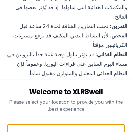
والمكملات الغذائية التي تتناولها، إذ قد يُؤثر بعضها في
النتائج.
التمرين:
تجنب التمارين الشاقة لمدة 24 ساعة قبل
الفحص، لأن النشاط البدني المكثف قد يرفع مستويات
الكرياتينين مؤقتاً.
النظام الغذائي:
قد يؤثر تناول وجبة غنية جداً بالبروتين في
مساء اليوم السابق على قراءات اليوريا. وعموماً فإن
النظام الغذائي المعتدل والمتوازن مقبول تماماً.
ماذا تتوقع أثناء التحصيل المنزلي؟
Welcome to XLR8well
مع xlr8well، صُمّمت العملية بأكملها لتكون بالغة السهولة
والراحة. يزورك فاصد دم مرخَّص من هيئة صحة دبي
Please select your location to provide you with the
best experience.
(DHA) في منزلك أو مكتبك أو أي موقع تفضله في أي
مكان بدبي في الوقت الذي تختاره — وعادةً ما تتوفر
مواعيد في اليوم ذاته أو اليوم التالي. يستغرق سحب الدم