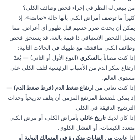
من ينبغي له النظر في إجراء فحص وظائف الكلى؟
كثيراً ما توصف أمراض الكلى بأنها حالة «صامتة»، إذ
يمكن أن يحدث ضرر جسيم قبل ظهور أي أعراض. مما
يجعل الفحص الاستباقي ذا قيمة بالغة. قد يستحق فحص
وظائف الكلى مناقشتَه مع طبيبك في الحالات التالية:
إذا كنت مصاباً بـ
السكري
(النوع الأول أو الثاني) — يُعدّ
ارتفاع سكر الدم من الأسباب الرئيسية لتلف الكلى على
مستوى العالم.
إذا كنت تعاني من
ارتفاع ضغط الدم (فرط ضغط الدم)
—
إذ يمكن للضغط المرتفع المزمن أن يتلف تدريجياً وحدات
الترشيح الدقيقة في الكلى.
إذا كان لديك
تاريخ عائلي
بأمراض الكلى، أو مرض الكلى
متعدد الكيسات، أو الفشل الكلوي.
إذا عانيت من
التهابات متكررة في المسالك البولية
أو