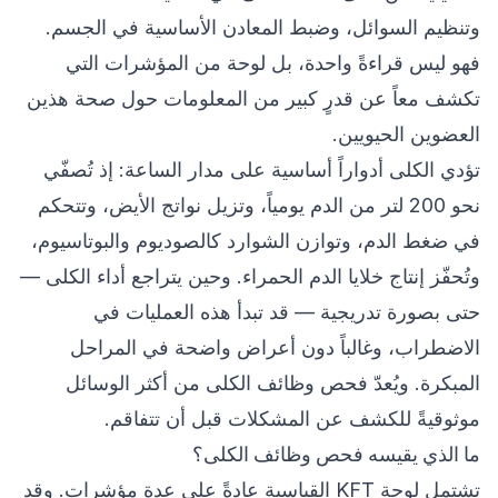
وتنظيم السوائل، وضبط المعادن الأساسية في الجسم.
فهو ليس قراءةً واحدة، بل لوحة من المؤشرات التي
تكشف معاً عن قدرٍ كبير من المعلومات حول صحة هذين
العضوين الحيويين.
تؤدي الكلى أدواراً أساسية على مدار الساعة: إذ تُصفّي
نحو 200 لتر من الدم يومياً، وتزيل نواتج الأيض، وتتحكم
في ضغط الدم، وتوازن الشوارد كالصوديوم والبوتاسيوم،
وتُحفّز إنتاج خلايا الدم الحمراء. وحين يتراجع أداء الكلى —
حتى بصورة تدريجية — قد تبدأ هذه العمليات في
الاضطراب، وغالباً دون أعراض واضحة في المراحل
المبكرة. ويُعدّ فحص وظائف الكلى من أكثر الوسائل
موثوقيةً للكشف عن المشكلات قبل أن تتفاقم.
ما الذي يقيسه فحص وظائف الكلى؟
تشتمل لوحة KFT القياسية عادةً على عدة مؤشرات. وقد