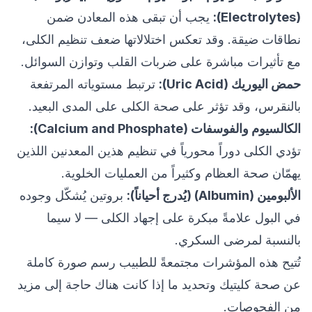
(Electrolytes):
يجب أن تبقى هذه المعادن ضمن
نطاقات ضيقة. وقد تعكس اختلالاتها ضعف تنظيم الكلى،
مع تأثيرات مباشرة على ضربات القلب وتوازن السوائل.
حمض اليوريك (Uric Acid):
ترتبط مستوياته المرتفعة
بالنقرس، وقد تؤثر على صحة الكلى على المدى البعيد.
الكالسيوم والفوسفات (Calcium and Phosphate):
تؤدي الكلى دوراً محورياً في تنظيم هذين المعدنين اللذين
يهمّان صحة العظام وكثيراً من العمليات الخلوية.
الألبومين (Albumin) (يُدرج أحياناً):
بروتين يُشكّل وجوده
في البول علامةً مبكرة على إجهاد الكلى — لا سيما
بالنسبة لمرضى السكري.
تُتيح هذه المؤشرات مجتمعةً للطبيب رسم صورة كاملة
عن صحة كليتيك وتحديد ما إذا كانت هناك حاجة إلى مزيد
من الفحوصات.