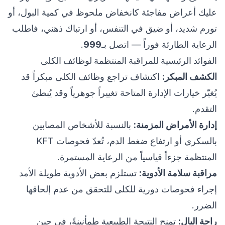
عليك أعراض مفاجئة كانخفاض ملحوظ في كمية البول، أو
تورم شديد، أو ضيق في التنفس، أو ارتباك ذهني، فاطلب
الرعاية الطارئة فوراً — اتصل بـ
999
.
الفوائد الرئيسية للمراقبة المنتظمة لوظائف الكلى
الكشف المبكر:
اكتشاف تراجع وظائف الكلى مبكراً قد
يُغيّر خيارات الإدارة المتاحة تغييراً جوهرياً وقد يُبطئ
التقدم.
إدارة الأمراض المزمنة:
بالنسبة للأشخاص المصابين
بالسكري أو ارتفاع ضغط الدم، تُعدّ فحوصات KFT
المنتظمة جزءاً قياسياً من الرعاية المستمرة.
مراقبة سلامة الأدوية:
تستلزم بعض الأدوية طويلة الأمد
إجراء فحوصات دورية للكلى للتحقق من عدم إلحاقها
الضرر.
راحة البال:
تمنح النتيجة الطبيعية طمأنينةً، في حين