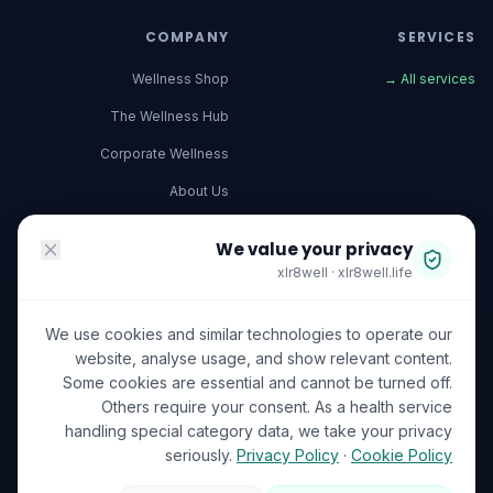
COMPANY
SERVICES
Wellness Shop
→
All services
The Wellness Hub
Corporate Wellness
About Us
Become a Partner
We value your privacy
Investor Relations
xlr8well · xlr8well.life
Capability Statement
We use cookies and similar technologies to operate our
Contact Us
website, analyse usage, and show relevant content.
Some cookies are essential and cannot be turned off.
ACCREDITATIONS
LEGAL & PRIVACY
Others require your consent. As a health service
handling special category data, we take your privacy
Terms of Service
seriously.
Privacy Policy
·
Cookie Policy
Privacy Policy