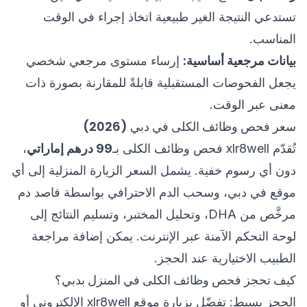
تستدعي النتيجة الغير طبيعية اتخاذ إجراء في الوقت
المناسب.
بيانات مرجعية أساسية:
إرساء مستوى مرجعي شخصي
يجعل الفحوصات المستقبلية قابلةً للمقارنة بصورة ذات
معنى عبر الوقت.
سعر فحص وظائف الكلى في دبي (2026)
تُقدّم xlr8well فحص وظائف الكلى بـ
99 درهم إماراتي
،
دون أي رسوم خفية. يشمل السعر الزيارة المنزلية إلى أي
موقع في دبي، وسحب الدم الاحترافي بواسطة فاصد دم
مرخَّص من DHA، وتحليل المختبر، وتسليم النتائج إلى
لوحة التحكم الآمنة عبر الإنترنت. يمكن إضافة مراجعة
الطبيب الاختيارية عند الحجز.
كيف تحجز فحص وظائف الكلى في المنزل بدبي؟
الحجز بسيط: تفضّل بزيارة موقع xlr8well الإلكتروني أو