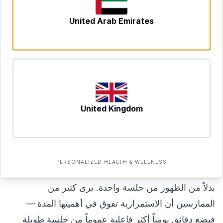
تشير بعض الأدلة إلى أن الممارسة المنتظمة قد تدعم:
United Arab Emirates
تراجع الإحساس بالتوتر وتحسّن استجابة الجسم لمسبّباته
تحسين جودة النوم، لا سيما بتهدئة الحديث الذهني الداخلي
الذي يُؤخّر بدء النوم
تحسين التركيز، والذاكرة العاملة، والمرونة المعرفية
تنظيم عاطفي أفضل — الاستجابة بتفكّر بدلاً من ردود
الفعل التلقائية
United Kingdom
تخفيف أعراض القلق الخفيف وانخفاض المزاج عند
استخدامها ضمن خطة رعاية أشمل
تعزيز الوعي الذاتي وشعور أقوى بالرفاهية العامة
PERSONALIZED HEALTH & WELLNESS
تميل الفوائد إلى التراكم تدريجياً مع الممارسة المنتظمة
بدلاً من الظهور من جلسة واحدة. يرى كثير من
الممارسين أن الاستمرارية تفوق في أهميتها المدة —
فبضع دقائق يومياً أكثر فاعلية عموماً من جلسة طويلة