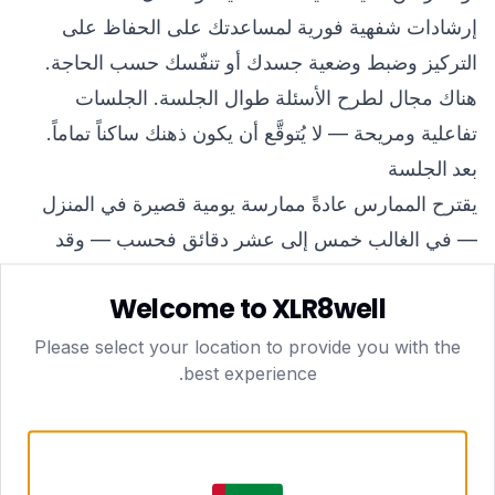
إرشادات شفهية فورية لمساعدتك على الحفاظ على
التركيز وضبط وضعية جسدك أو تنفّسك حسب الحاجة.
هناك مجال لطرح الأسئلة طوال الجلسة. الجلسات
تفاعلية ومريحة — لا يُتوقَّع أن يكون ذهنك ساكناً تماماً.
بعد الجلسة
يقترح الممارس عادةً ممارسة يومية قصيرة في المنزل
— في الغالب خمس إلى عشر دقائق فحسب — وقد
يوصي بتقنيات محددة لاسترجاعها بين الجلسات. يمكن
Welcome to XLR8well
الاطّلاع على ملاحظات جلستك عبر لوحة التحكم الخاصة
بك على xlr8well.
Please select your location to provide you with the
best experience.
الفوائد المحتملة لممارسة اليقظة الذهنية بانتظام
ثمة جسم بحثي متنامٍ وكبير يستكشف تأثيرات ممارسات
اليقظة الذهنية على الصحة والرفاهية. وعلى الرغم من
تفاوت النتائج الفردية وعدم إمكانية ضمان أي مخرجات،