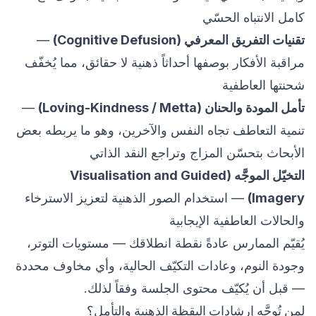
كامل الانتباه الحسّي
تقنيات التفريق المعرفي (Cognitive Defusion)
—
مراقبة الأفكار بوصفها أحداثاً ذهنية لا حقائق، مما يُخفّف
شحنتها العاطفية
تأمل المودة والحنان (Loving-Kindness / Metta)
—
تنمية التعاطف تجاه النفس والآخرين، وهو ما يربطه بعض
الأبحاث بتحسّن المزاج وتراجع النقد الذاتي
التخيّل الموجَّه (Visualisation and Guided
Imagery)
— استخدام الصور الذهنية لتعزيز الاسترخاء
والحالات العاطفية الإيجابية
يُقيّم الممارس عادةً نقطة انطلاقك — مستويات التوتر،
وجودة النوم، وعادات التكيّف الحالية، وأي مخاوف محددة
— قبل أن يُكيّف محتوى الجلسة وفقاً لذلك.
لمن تُوجَّه إرشادات اليقظة الذهنية والتأمل؟