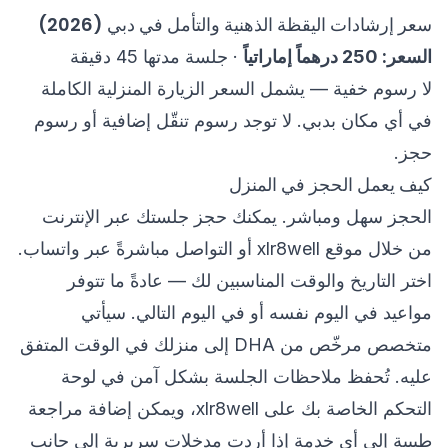
سعر إرشادات اليقظة الذهنية والتأمل في دبي (2026)
السعر: 250 درهماً إماراتياً
· جلسة مدتها 45 دقيقة
لا رسوم خفية — يشمل السعر الزيارة المنزلية الكاملة
في أي مكان بدبي. لا توجد رسوم تنقّل إضافية أو رسوم
حجز.
كيف يعمل الحجز في المنزل
الحجز سهل ومباشر. يمكنك حجز جلستك عبر الإنترنت
من خلال موقع xlr8well أو التواصل مباشرةً عبر واتساب.
اختر التاريخ والوقت المناسبين لك — عادةً ما تتوفر
مواعيد في اليوم نفسه أو في اليوم التالي. سيأتي
متخصص مرخّص من DHA إلى منزلك في الوقت المتفق
عليه. تُحفظ ملاحظات الجلسة بشكل آمن في لوحة
التحكم الخاصة بك على xlr8well، ويمكن إضافة مراجعة
طبيبة إلى أي خدمة إذا أردت مدخلات سريرية إلى جانب