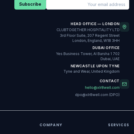
Subscribe
HEAD OFFICE — LONDON
CLUBTOGETHER HOSPITALITY LTD
3rd Floor Suite, 207 Regent Street
London, England, W1B 3HH
DUBAI OFFICE
702 Yes Business Tower, Al Barsha 1
Dubai, UAE
NEWCASTLE UPON TYNE
Tyne and Wear, United Kingdom
CONTACT
hello@xlr8well.com
dpo@xlr8well.com (DPO)
COMPANY
SERVICES