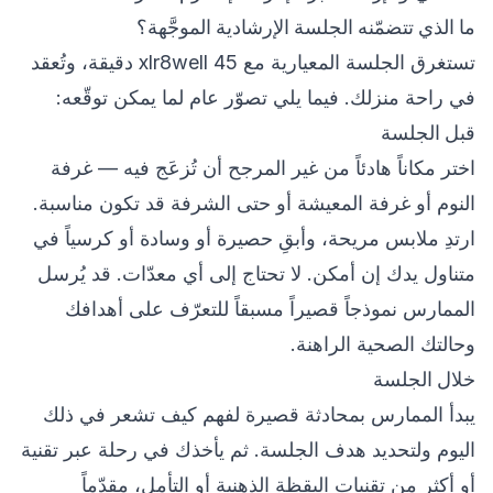
ما الذي تتضمّنه الجلسة الإرشادية الموجَّهة؟
تستغرق الجلسة المعيارية مع xlr8well 45 دقيقة، وتُعقد
في راحة منزلك. فيما يلي تصوّر عام لما يمكن توقّعه:
قبل الجلسة
اختر مكاناً هادئاً من غير المرجح أن تُزعَج فيه — غرفة
النوم أو غرفة المعيشة أو حتى الشرفة قد تكون مناسبة.
ارتدِ ملابس مريحة، وأبقِ حصيرة أو وسادة أو كرسياً في
متناول يدك إن أمكن. لا تحتاج إلى أي معدّات. قد يُرسل
الممارس نموذجاً قصيراً مسبقاً للتعرّف على أهدافك
وحالتك الصحية الراهنة.
خلال الجلسة
يبدأ الممارس بمحادثة قصيرة لفهم كيف تشعر في ذلك
اليوم ولتحديد هدف الجلسة. ثم يأخذك في رحلة عبر تقنية
أو أكثر من تقنيات اليقظة الذهنية أو التأمل، مقدّماً