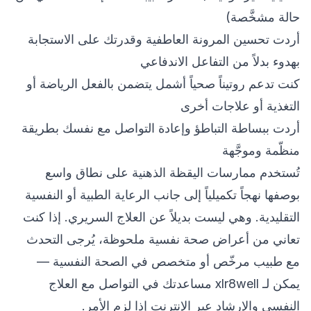
حالة مشخَّصة)
أردت تحسين المرونة العاطفية وقدرتك على الاستجابة
بهدوء بدلاً من التفاعل الاندفاعي
كنت تدعم روتيناً صحياً أشمل يتضمن بالفعل الرياضة أو
التغذية أو علاجات أخرى
أردت ببساطة التباطؤ وإعادة التواصل مع نفسك بطريقة
منظّمة وموجَّهة
تُستخدم ممارسات اليقظة الذهنية على نطاق واسع
بوصفها نهجاً تكميلياً إلى جانب الرعاية الطبية أو النفسية
التقليدية. وهي ليست بديلاً عن العلاج السريري. إذا كنت
تعاني من أعراض صحة نفسية ملحوظة، يُرجى التحدث
مع طبيب مرخّص أو متخصص في الصحة النفسية —
يمكن لـ xlr8well مساعدتك في التواصل مع
العلاج
النفسي والإرشاد عبر الإنترنت
إذا لزم الأمر.