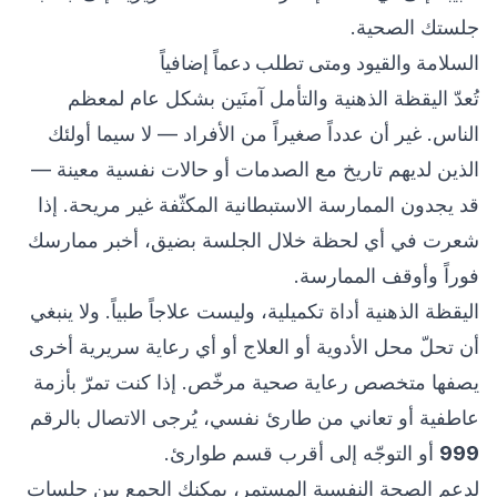
جلستك الصحية.
السلامة والقيود ومتى تطلب دعماً إضافياً
تُعدّ اليقظة الذهنية والتأمل آمنَين بشكل عام لمعظم
الناس. غير أن عدداً صغيراً من الأفراد — لا سيما أولئك
الذين لديهم تاريخ مع الصدمات أو حالات نفسية معينة —
قد يجدون الممارسة الاستبطانية المكثّفة غير مريحة. إذا
شعرت في أي لحظة خلال الجلسة بضيق، أخبر ممارسك
فوراً وأوقف الممارسة.
اليقظة الذهنية أداة تكميلية، وليست علاجاً طبياً. ولا ينبغي
أن تحلّ محل الأدوية أو العلاج أو أي رعاية سريرية أخرى
يصفها متخصص رعاية صحية مرخّص. إذا كنت تمرّ بأزمة
عاطفية أو تعاني من طارئ نفسي، يُرجى الاتصال بالرقم
999
أو التوجّه إلى أقرب قسم طوارئ.
لدعم الصحة النفسية المستمر، يمكنك الجمع بين جلسات