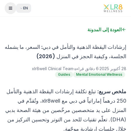
EN
 Menu
العودة إلى المدونة
إرشادات اليقظة الذهنية والتأمل في دبي: السعر، ما يشمله
الجلسة، وكيفية الحجز في المنزل (2026)
28 أكتوبر 2025
·
6
دقائق قراءة
·
xlr8well Clinical Team
Guides
Mental Emotional Wellness
ملخص سريع:
تبلغ تكلفة إرشادات اليقظة الذهنية والتأمل
250 درهماً إماراتياً في دبي مع xlr8well، وتُقدَّم في
المنزل على يد متخصصين مرخّصين من هيئة الصحة بدبي
(DHA). تعلّم تقنيات للحد من التوتر وتحسين التركيز من
خلال جلسات إرشادية موجّهة.