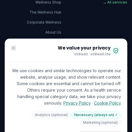
Wellness Shop
→
All services
The Wellness Hub
Corporate Wellness
About Us
Become a Partner
We value your privacy
Investor Relations
xlr8well · xlr8well.life
Capability Statement
We use cookies and similar technologies to operate our
Contact Us
website, analyse usage, and show relevant content.
Some cookies are essential and cannot be turned off.
ACCREDITATIONS
LEGAL & PRIVACY
Others require your consent. As a health service
handling special category data, we take your privacy
Terms of Service
seriously.
Privacy Policy
·
Cookie Policy
Privacy Policy
Analytics (optional)
✓ Necessary (always on)
Your Data Rights (GDPR)
ISO 27001
DHA Licensed
Marketing (optional)
GDPR
Cookie Preferences
🍪