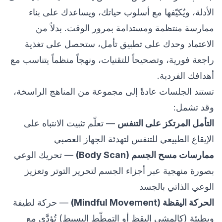
الأدلة، ويُكيّفها مع أسلوب حياتك، ويساعدك على بناء
ممارسة منتظمة ومستدامة بمرور الوقت. بدلاً من
الاعتماد وحدك على تطبيق تأمل، ستحصل على تغذية
راجعة فورية، وتصحيحاً للتقنيات، ونهجاً منظماً يتناسب مع
أهدافك الفردية.
تستند الجلسات عادةً إلى مجموعة من المناهج الراسخة،
وقد تشمل:
التأمل المرتكز على التنفس
— تعلّم تثبيت الانتباه على
الإيقاع الطبيعي للتنفس لتهدئة الجهاز العصبي
ممارسات مسح الجسم (Body Scan)
— تحريك الوعي
بصورة منهجية عبر أجزاء الجسم لتحرير التوتر وتعزيز
الوعي الذاتي بالجسد
الحركة اليقظة (Mindful Movement)
— حركة لطيفة
وبطيئة (كالمشي اليقظ أو التمطّط البسيط) تُؤدَّى مع